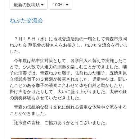
最新の投稿順
100件
ねぶた交流会
７月１５日（水）に地域交流活動の一環として青森市浪岡
ねぶた会 翔浪會の皆さんをお招きし、ねぶた交流会を行いま
した。
今年度は熱中症対策として、各学部入れ替えで実施したこ
とで、少人数で大迫力の演奏を楽しむことができました。囃
子の演奏では、青森ねぶた囃子、弘前ねぷた囃子、五所川原
立佞武多囃子の３種類が披露されました。児童生徒は、聞い
たことのある囃子の演奏に合わせて体を自然と動かしたり、
掛け声をかけたりして、大いに盛り上がりました。太鼓や鉦
の演奏体験もさせていただきました。
青森の伝統的な祭り文化に触れる貴重な体験や交流をする
ことができました。
翔浪會の皆様、ご協力ありがとうございました。