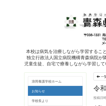
本校は病気を治療しながら学習するこ
独立行政法人国立病院機構青森病院が隣
児童生徒、自宅で療養しながら学習して
一
浪岡養護学校ホーム
令和
お知らせ
投稿日時: 
学校長より